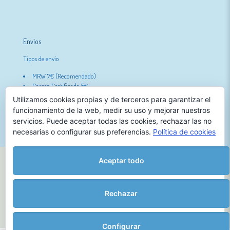
Envíos
Tipos de envío
MRW 7€ (Recomendado)
Correo Certificado 5€
Gratis con pedidos superiores a 50€.
Utilizamos cookies propias y de terceros para garantizar el
funcionamiento de la web, medir su uso y mejorar nuestros
servicios. Puede aceptar todas las cookies, rechazar las no
necesarias o configurar sus preferencias.
Política de cookies
Aceptar todo
Nórdicos en Adopción | 2026 |
Envíos
|
Cambios y devoluciones
|
Condiciones generales
|
Política de Cookies
Rechazar
Configurar