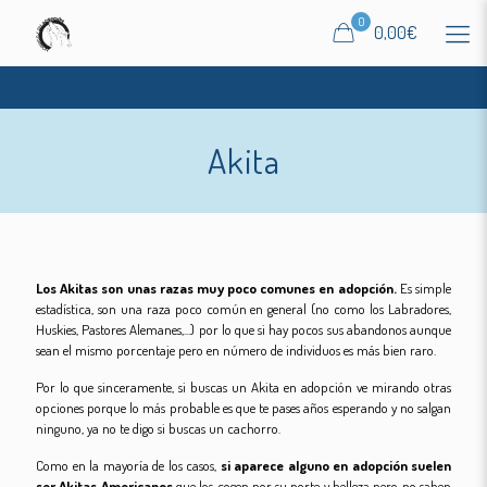
0
0,00€
Akita
Los Akitas son unas razas muy poco comunes en adopción.
Es simple
estadística, son una raza poco común en general (no como los Labradores,
Huskies, Pastores Alemanes,...) por lo que si hay pocos sus abandonos aunque
sean el mismo porcentaje pero en número de individuos es más bien raro.
Por lo que sinceramente, si buscas un Akita en adopción ve mirando otras
opciones porque lo más probable es que te pases años esperando y no salgan
ninguno, ya no te digo si buscas un cachorro.
Como en la mayoría de los casos,
si aparece alguno en adopción suelen
ser Akitas Americanos
que los cogen por su porte y belleza pero no saben