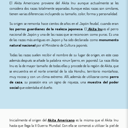
El Akita Americano proviene del Akita Inu aunque actualmente se les
considera dos razas totalmente separadas. Aunque estas razas son similares,
tienen varias diferencias incluyendo su tamaño, color, forma y personalidad.
Su origen se remonta hace cientos de años en el Japón feudal, cuando eran
los perros guardianes de la realeza japonesa
. El
Akita Inu
es el perro
nacional de Japón y una de las razas que se reconocen como puras. Es una
de las razas más antiguas en Japon y ha sido declarada como
monumento
natural nacional
por el Ministerio de Cultura japonés.
Todas las razas suelen recibir el nombre de su lugar de origen, en este caso
además después se añade la palabra «inu» (perro, en japonés). La raza Akita
Inu es la de mayor tamaño de todas ellas y procede de la región de Akita, que
se encuentra en el norte oriental de la isla Honshu, territorio montañoso,
muy rocoso y con un clima extremo. Allí, además de utilizarse como
perro
de caza
, su posesión era un signo de riqueza, una
muestra del poder
social
que ostentaba el dueño.
Inicialmente el origen del
Akita Americano
es la misma que el Akita Inu
hasta que llega la II Guerra Mundial. Con ella se comenzó a utilizar la piel de